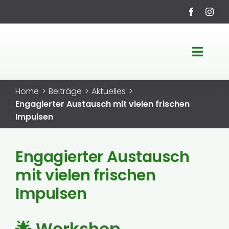
Zum
Inhalt
springen
Toggle
Navigati
Startseite
Home
Beiträge
Aktuelles
Engagierter Austausch mit vielen frischen
LEADER-Region
Impulsen
Fördermöglichkeiten
Engagierter Austausch
mit vielen frischen
Projekte
Impulsen
Service
🌟 Workshop