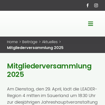
Zum
Inhalt
springen
Toggle
Navigati
Startseite
Home
Beiträge
Aktuelles
Mitgliederversammlung 2025
LEADER-Region
Mitgliederversammlung
Fördermöglichkeiten
2025
Projekte
Am Dienstag, den 29. April, lädt die LEADER-
Region 4 mitten im Sauerland um 18:30 Uhr
Service
zur diesjährigen Jahreshauptveranstaltung