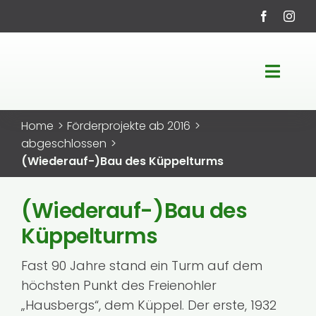
Zum
Inhalt
springen
Toggle
Navigati
Startseite
Home
Förderprojekte ab 2016
abgeschlossen
LEADER-Region
(Wiederauf-)Bau des Küppelturms
Fördermöglichkeiten
(Wiederauf-)Bau des
Küppelturms
Projekte
Fast 90 Jahre stand ein Turm auf dem
höchsten Punkt des Freienohler
Service
„Hausbergs“, dem Küppel. Der erste, 1932