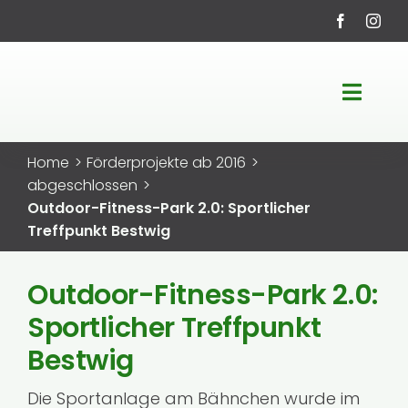
Zum
Inhalt
springen
Toggle
Navigati
Startseite
Home
Förderprojekte ab 2016
abgeschlossen
LEADER-Region
Outdoor-Fitness-Park 2.0: Sportlicher
Treffpunkt Bestwig
Fördermöglichkeiten
Outdoor-Fitness-Park 2.0:
Sportlicher Treffpunkt
Projekte
Bestwig
Service
Die Sportanlage am Bähnchen wurde im