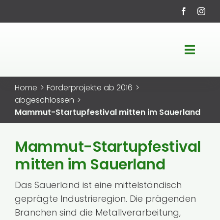
Zum
Inhalt
springen
Toggle
Navigati
Startseite
Home
Förderprojekte ab 2016
abgeschlossen
LEADER-Region
Mammut-Startupfestival mitten im Sauerland
Fördermöglichkeiten
Mammut-Startupfestival
mitten im Sauerland
Projekte
Das Sauerland ist eine mittelständisch
geprägte Industrieregion. Die prägenden
Service
Branchen sind die Metallverarbeitung,