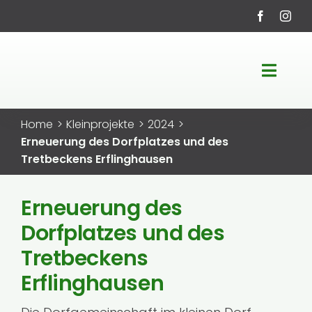
Zum
Inhalt
springen
Toggle
Navigati
Startseite
Home
Kleinprojekte
2024
Erneuerung des Dorfplatzes und des
LEADER-Region
Tretbeckens Erflinghausen
Fördermöglichkeiten
Erneuerung des
Dorfplatzes und des
Projekte
Tretbeckens
Erflinghausen
Service